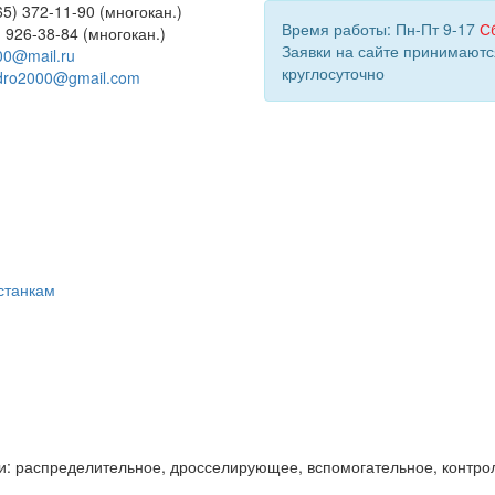
5) 372-11-90 (многокан.)
Время работы: Пн-Пт 9-17
С
) 926-38-84 (многокан.)
Заявки на сайте принимаютс
00@mail.ru
круглосуточно
dro2000@gmail.com
станкам
и: распределительное, дросселирующее, вспомогательное, контро