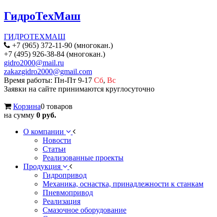
ГидроТехМаш
ГИДРОТЕХМАШ
+7 (965) 372-11-90 (многокан.)
+7 (495) 926-38-84 (многокан.)
gidro2000@mail.ru
zakazgidro2000@gmail.com
Время работы: Пн-Пт 9-17
Сб
,
Вс
Заявки на сайте принимаются круглосуточно
Корзина
0 товаров
на сумму
0 руб.
О компании
Новости
Статьи
Реализованные проекты
Продукция
Гидропривод
Механика, оснастка, принадлежности к станкам
Пневмопривод
Реализация
Смазочное оборудование