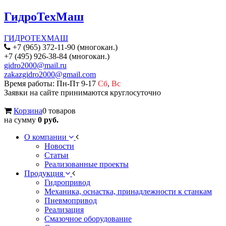
ГидроТехМаш
ГИДРОТЕХМАШ
+7 (965) 372-11-90 (многокан.)
+7 (495) 926-38-84 (многокан.)
gidro2000@mail.ru
zakazgidro2000@gmail.com
Время работы: Пн-Пт 9-17
Сб
,
Вс
Заявки на сайте принимаются круглосуточно
Корзина
0 товаров
на сумму
0 руб.
О компании
Новости
Статьи
Реализованные проекты
Продукция
Гидропривод
Механика, оснастка, принадлежности к станкам
Пневмопривод
Реализация
Смазочное оборудование