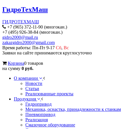
ГидроТехМаш
ГИДРОТЕХМАШ
+7 (965) 372-11-90 (многокан.)
+7 (495) 926-38-84 (многокан.)
gidro2000@mail.ru
zakazgidro2000@gmail.com
Время работы: Пн-Пт 9-17
Сб
,
Вс
Заявки на сайте принимаются круглосуточно
Корзина
0 товаров
на сумму
0 руб.
О компании
Новости
Статьи
Реализованные проекты
Продукция
Гидропривод
Механика, оснастка, принадлежности к станкам
Пневмопривод
Реализация
Смазочное оборудование