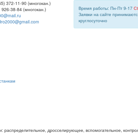
5) 372-11-90 (многокан.)
Время работы: Пн-Пт 9-17
С
) 926-38-84 (многокан.)
Заявки на сайте принимаютс
00@mail.ru
круглосуточно
dro2000@gmail.com
станкам
и: распределительное, дросселирующее, вспомогательное, контро