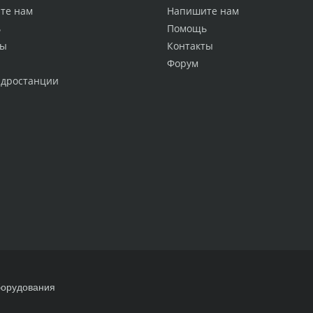
те нам
Напишите нам
ь
Помощь
ты
Контакты
Форум
идростанции
борудования