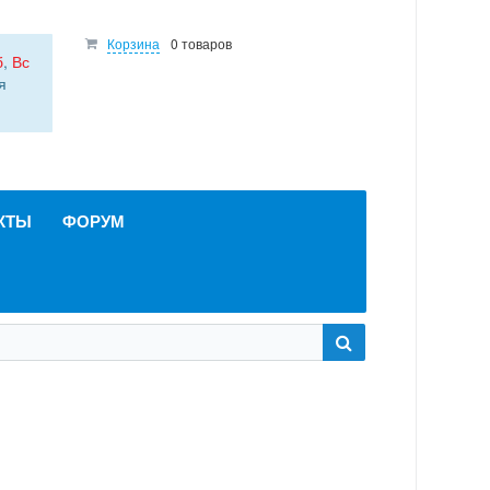
Корзина
0 товаров
б
,
Вс
я
КТЫ
ФОРУМ