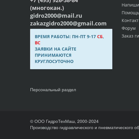
Напиши
(многокан.)
Помощ
gidro2000@mail.ru
Контак
zakazgidro2000@gmail.com
Форум
Заказ г
ВРЕМЯ РАБОТЫ: ПН-ПТ 9-17
СБ
,
ВС
ЗАЯВКИ НА САЙТЕ
ПРИНИМАЮТСЯ
КРУГЛОСУТОЧНО
Персональный раздел
© ООО ГидроТехМаш, 2000-2024
Производство гидравлического и пневматического о