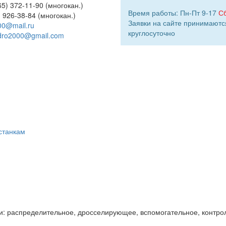
5) 372-11-90 (многокан.)
Время работы: Пн-Пт 9-17
С
) 926-38-84 (многокан.)
Заявки на сайте принимаютс
00@mail.ru
круглосуточно
dro2000@gmail.com
станкам
и: распределительное, дросселирующее, вспомогательное, контро