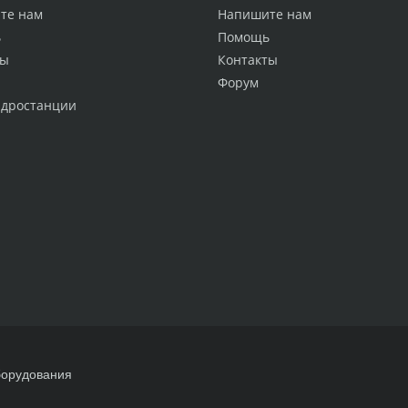
те нам
Напишите нам
ь
Помощь
ты
Контакты
Форум
идростанции
борудования