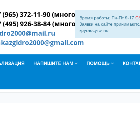
 (965) 372-11-90 (многокан.)
Время работы: Пн-Пт 9-17
С
7 (495) 926-38-84 (многокан.)
Заявки на сайте принимаютс
круглосуточно
idro2000@mail.ru
akazgidro2000@gmail.com
АЛИЗАЦИЯ
НАПИШИТЕ НАМ
ПОМОЩЬ
КОНТА