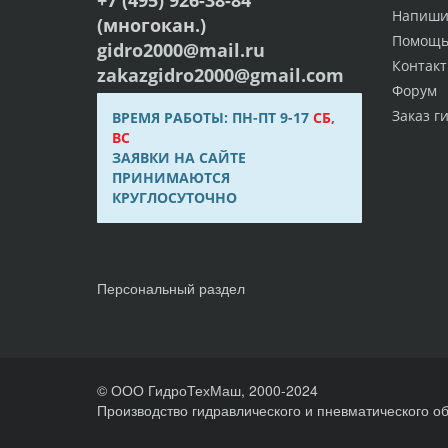
Напиши
(многокан.)
Помощ
gidro2000@mail.ru
Контак
zakazgidro2000@gmail.com
Форум
Заказ г
ВРЕМЯ РАБОТЫ: ПН-ПТ 9-17
СБ
,
ВС
ЗАЯВКИ НА САЙТЕ
ПРИНИМАЮТСЯ
КРУГЛОСУТОЧНО
Персональный раздел
© ООО ГидроТехМаш, 2000-2024
Производство гидравлического и пневматического о