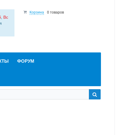
Корзина
0 товаров
б
,
Вс
я
КТЫ
ФОРУМ