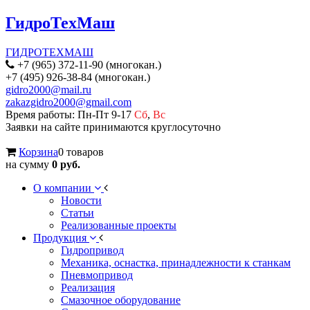
ГидроТехМаш
ГИДРОТЕХМАШ
+7 (965) 372-11-90 (многокан.)
+7 (495) 926-38-84 (многокан.)
gidro2000@mail.ru
zakazgidro2000@gmail.com
Время работы: Пн-Пт 9-17
Сб
,
Вс
Заявки на сайте принимаются круглосуточно
Корзина
0 товаров
на сумму
0 руб.
О компании
Новости
Статьи
Реализованные проекты
Продукция
Гидропривод
Механика, оснастка, принадлежности к станкам
Пневмопривод
Реализация
Смазочное оборудование