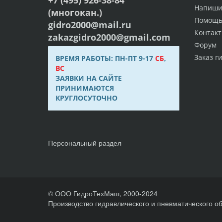
Напиши
(многокан.)
Помощ
gidro2000@mail.ru
Контак
zakazgidro2000@gmail.com
Форум
Заказ г
ВРЕМЯ РАБОТЫ: ПН-ПТ 9-17
СБ
,
ВС
ЗАЯВКИ НА САЙТЕ
ПРИНИМАЮТСЯ
КРУГЛОСУТОЧНО
Персональный раздел
© ООО ГидроТехМаш, 2000-2024
Производство гидравлического и пневматического о