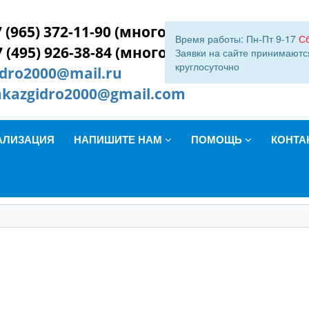
 (965) 372-11-90 (многокан.)
Время работы: Пн-Пт 9-17
С
7 (495) 926-38-84 (многокан.)
Заявки на сайте принимаютс
круглосуточно
idro2000@mail.ru
akazgidro2000@gmail.com
АЛИЗАЦИЯ
НАПИШИТЕ НАМ
ПОМОЩЬ
КОНТА