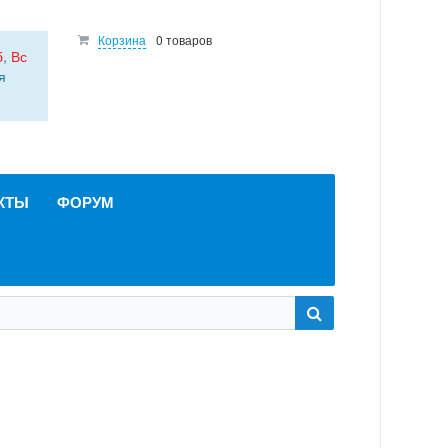
Корзина
0 товаров
б
,
Вс
я
КТЫ
ФОРУМ