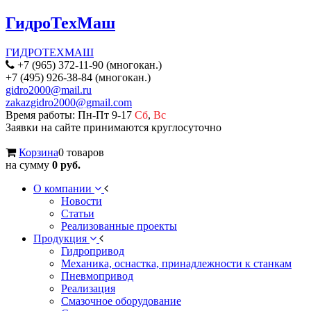
ГидроТехМаш
ГИДРОТЕХМАШ
+7 (965) 372-11-90 (многокан.)
+7 (495) 926-38-84 (многокан.)
gidro2000@mail.ru
zakazgidro2000@gmail.com
Время работы: Пн-Пт 9-17
Сб
,
Вс
Заявки на сайте принимаются круглосуточно
Корзина
0 товаров
на сумму
0 руб.
О компании
Новости
Статьи
Реализованные проекты
Продукция
Гидропривод
Механика, оснастка, принадлежности к станкам
Пневмопривод
Реализация
Смазочное оборудование