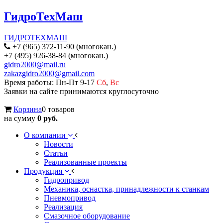
ГидроТехМаш
ГИДРОТЕХМАШ
+7 (965) 372-11-90 (многокан.)
+7 (495) 926-38-84 (многокан.)
gidro2000@mail.ru
zakazgidro2000@gmail.com
Время работы: Пн-Пт 9-17
Сб
,
Вс
Заявки на сайте принимаются круглосуточно
Корзина
0 товаров
на сумму
0 руб.
О компании
Новости
Статьи
Реализованные проекты
Продукция
Гидропривод
Механика, оснастка, принадлежности к станкам
Пневмопривод
Реализация
Смазочное оборудование