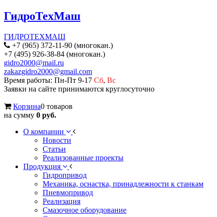
ГидроТехМаш
ГИДРОТЕХМАШ
+7 (965) 372-11-90 (многокан.)
+7 (495) 926-38-84 (многокан.)
gidro2000@mail.ru
zakazgidro2000@gmail.com
Время работы: Пн-Пт 9-17
Сб
,
Вс
Заявки на сайте принимаются круглосуточно
Корзина
0 товаров
на сумму
0 руб.
О компании
Новости
Статьи
Реализованные проекты
Продукция
Гидропривод
Механика, оснастка, принадлежности к станкам
Пневмопривод
Реализация
Смазочное оборудование