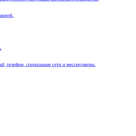
анией.
.
il, телефон, социальные сети и мессенджеры.