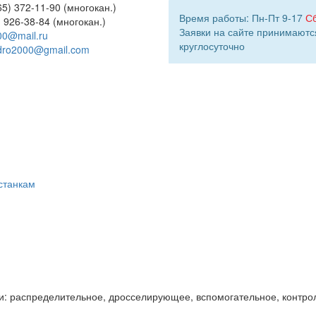
5) 372-11-90 (многокан.)
Время работы: Пн-Пт 9-17
С
) 926-38-84 (многокан.)
Заявки на сайте принимаютс
00@mail.ru
круглосуточно
dro2000@gmail.com
станкам
и: распределительное, дросселирующее, вспомогательное, контро