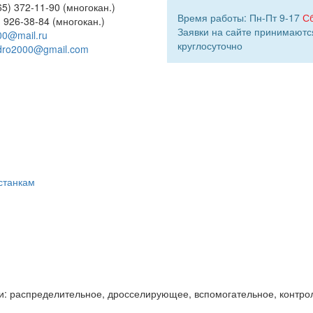
5) 372-11-90 (многокан.)
Время работы: Пн-Пт 9-17
С
) 926-38-84 (многокан.)
Заявки на сайте принимаютс
00@mail.ru
круглосуточно
dro2000@gmail.com
станкам
и: распределительное, дросселирующее, вспомогательное, контро