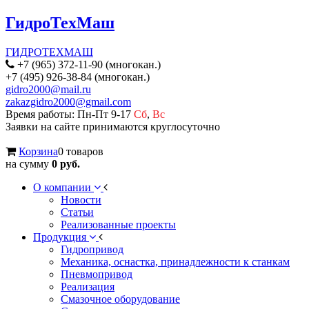
ГидроТехМаш
ГИДРОТЕХМАШ
+7 (965) 372-11-90 (многокан.)
+7 (495) 926-38-84 (многокан.)
gidro2000@mail.ru
zakazgidro2000@gmail.com
Время работы: Пн-Пт 9-17
Сб
,
Вс
Заявки на сайте принимаются круглосуточно
Корзина
0 товаров
на сумму
0 руб.
О компании
Новости
Статьи
Реализованные проекты
Продукция
Гидропривод
Механика, оснастка, принадлежности к станкам
Пневмопривод
Реализация
Смазочное оборудование