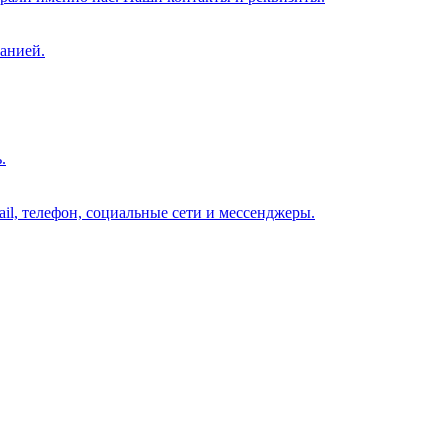
анией.
.
il, телефон, социальные сети и мессенджеры.