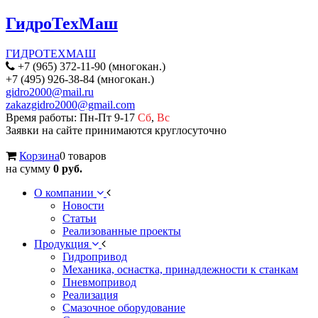
ГидроТехМаш
ГИДРОТЕХМАШ
+7 (965) 372-11-90 (многокан.)
+7 (495) 926-38-84 (многокан.)
gidro2000@mail.ru
zakazgidro2000@gmail.com
Время работы: Пн-Пт 9-17
Сб
,
Вс
Заявки на сайте принимаются круглосуточно
Корзина
0 товаров
на сумму
0 руб.
О компании
Новости
Статьи
Реализованные проекты
Продукция
Гидропривод
Механика, оснастка, принадлежности к станкам
Пневмопривод
Реализация
Смазочное оборудование