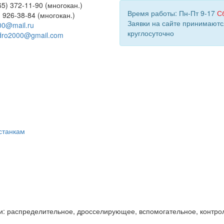
5) 372-11-90 (многокан.)
Время работы: Пн-Пт 9-17
С
) 926-38-84 (многокан.)
Заявки на сайте принимаютс
00@mail.ru
круглосуточно
dro2000@gmail.com
станкам
и: распределительное, дросселирующее, вспомогательное, контро