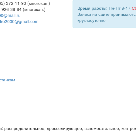
5) 372-11-90 (многокан.)
Время работы: Пн-Пт 9-17
С
) 926-38-84 (многокан.)
Заявки на сайте принимаютс
00@mail.ru
круглосуточно
dro2000@gmail.com
станкам
и: распределительное, дросселирующее, вспомогательное, контро