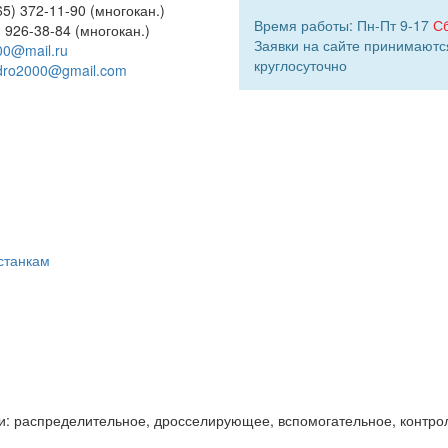
5) 372-11-90 (многокан.)
Время работы: Пн-Пт 9-17
С
) 926-38-84 (многокан.)
Заявки на сайте принимаютс
00@mail.ru
круглосуточно
dro2000@gmail.com
станкам
и: распределительное, дросселирующее, вспомогательное, контро