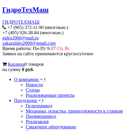
ГидроТехМаш
ГИДРОТЕХМАШ
+7 (965) 372-11-90 (многокан.)
+7 (495) 926-38-84 (многокан.)
gidro2000@mail.ru
zakazgidro2000@gmail.com
Время работы: Пн-Пт 9-17
Сб
,
Вс
Заявки на сайте принимаются круглосуточно
Корзина
0 товаров
на сумму
0 руб.
О компании
Новости
Статьи
Реализованные проекты
Продукция
Гидропривод
Механика, оснастка, принадлежности к станкам
Пневмопривод
Реализация
Смазочное оборудование