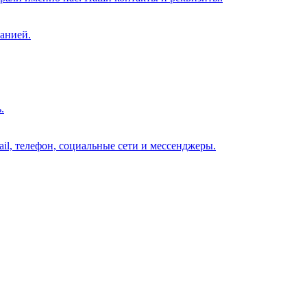
анией.
.
il, телефон, социальные сети и мессенджеры.