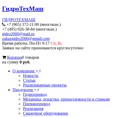
ГидроТехМаш
ГИДРОТЕХМАШ
+7 (965) 372-11-90 (многокан.)
+7 (495) 926-38-84 (многокан.)
gidro2000@mail.ru
zakazgidro2000@gmail.com
Время работы: Пн-Пт 9-17
Сб
,
Вс
Заявки на сайте принимаются круглосуточно
Корзина
0 товаров
на сумму
0 руб.
О компании
Новости
Статьи
Реализованные проекты
Продукция
Гидропривод
Механика, оснастка, принадлежности к станкам
Пневмопривод
Реализация
Смазочное оборудование