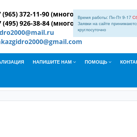
 (965) 372-11-90 (многокан.)
Время работы: Пн-Пт 9-17
С
7 (495) 926-38-84 (многокан.)
Заявки на сайте принимаютс
круглосуточно
idro2000@mail.ru
akazgidro2000@gmail.com
АЛИЗАЦИЯ
НАПИШИТЕ НАМ
ПОМОЩЬ
КОНТА