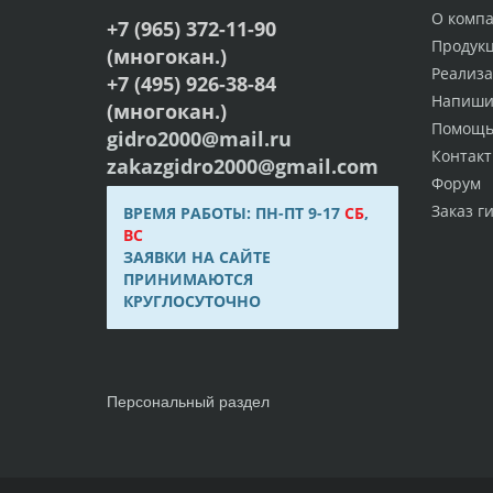
О комп
+7 (965) 372-11-90
Продук
(многокан.)
Реализ
+7 (495) 926-38-84
Напиши
(многокан.)
Помощ
gidro2000@mail.ru
Контак
zakazgidro2000@gmail.com
Форум
Заказ г
ВРЕМЯ РАБОТЫ: ПН-ПТ 9-17
СБ
,
ВС
ЗАЯВКИ НА САЙТЕ
ПРИНИМАЮТСЯ
КРУГЛОСУТОЧНО
Персональный раздел