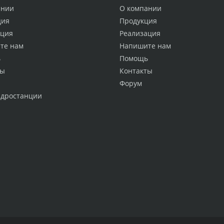
ании
О компании
ция
Продукция
ация
Реализация
те нам
Напишите нам
ь
Помощь
ты
Контакты
Форум
идростанции