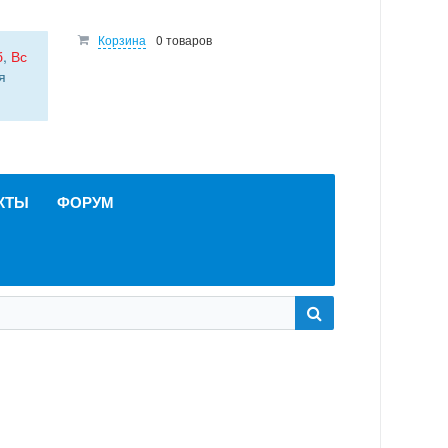
Корзина
0 товаров
б
,
Вс
я
КТЫ
ФОРУМ