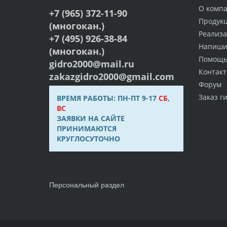
О комп
+7 (965) 372-11-90
Продук
(многокан.)
Реализ
+7 (495) 926-38-84
Напиши
(многокан.)
Помощ
gidro2000@mail.ru
Контак
zakazgidro2000@gmail.com
Форум
Заказ г
ВРЕМЯ РАБОТЫ: ПН-ПТ 9-17
СБ
,
ВС
ЗАЯВКИ НА САЙТЕ
ПРИНИМАЮТСЯ
КРУГЛОСУТОЧНО
Персональный раздел