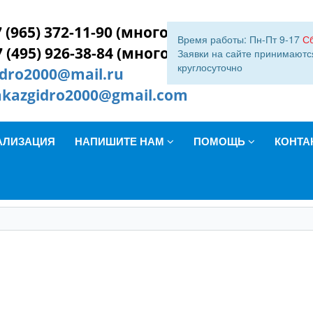
 (965) 372-11-90 (многокан.)
Время работы: Пн-Пт 9-17
С
7 (495) 926-38-84 (многокан.)
Заявки на сайте принимаютс
круглосуточно
idro2000@mail.ru
akazgidro2000@gmail.com
АЛИЗАЦИЯ
НАПИШИТЕ НАМ
ПОМОЩЬ
КОНТА