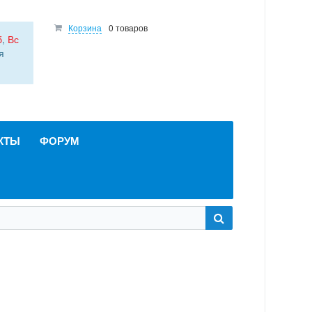
Корзина
0 товаров
б
,
Вс
я
КТЫ
ФОРУМ