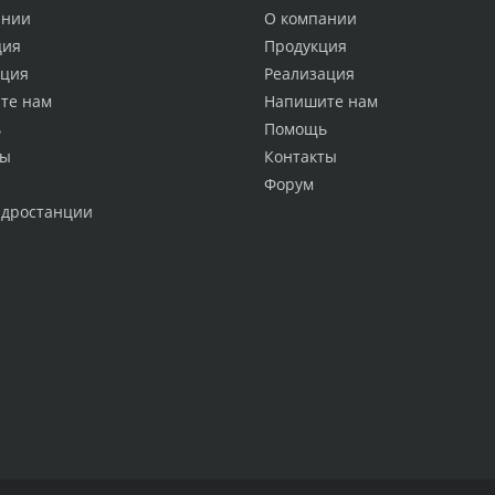
ании
О компании
ция
Продукция
ация
Реализация
те нам
Напишите нам
ь
Помощь
ты
Контакты
Форум
идростанции