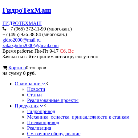
ГидроТехМаш
ГИДРОТЕХМАШ
+7 (965) 372-11-90 (многокан.)
+7 (495) 926-38-84 (многокан.)
gidro2000@mail.ru
zakazgidro2000@gmail.com
Время работы: Пн-Пт 9-17
Сб
,
Вс
Заявки на сайте принимаются круглосуточно
Корзина
0 товаров
на сумму
0 руб.
О компании
Новости
Статьи
Реализованные проекты
Продукция
Гидропривод
Механика, оснастка, принадлежности к станкам
Пневмопривод
Реализация
Смазочное оборудование