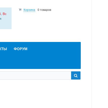
Корзина
0 товаров
б
,
Вс
я
КТЫ
ФОРУМ