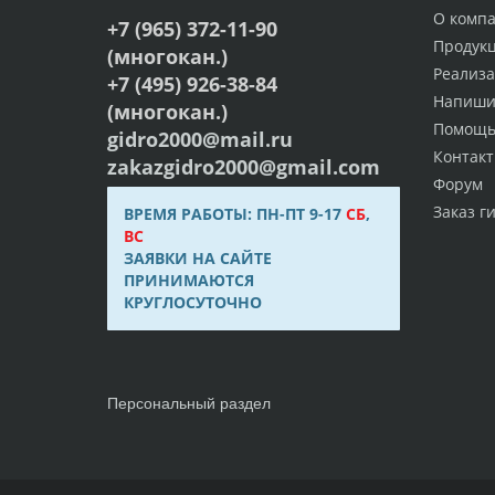
О комп
+7 (965) 372-11-90
Продук
(многокан.)
Реализ
+7 (495) 926-38-84
Напиши
(многокан.)
Помощ
gidro2000@mail.ru
Контак
zakazgidro2000@gmail.com
Форум
Заказ г
ВРЕМЯ РАБОТЫ: ПН-ПТ 9-17
СБ
,
ВС
ЗАЯВКИ НА САЙТЕ
ПРИНИМАЮТСЯ
КРУГЛОСУТОЧНО
Персональный раздел