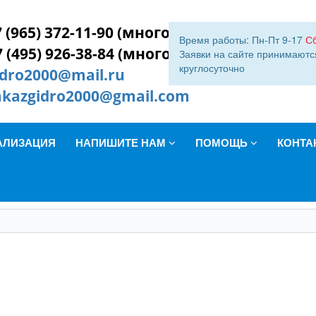
 (965) 372-11-90 (многокан.)
Время работы: Пн-Пт 9-17
С
7 (495) 926-38-84 (многокан.)
Заявки на сайте принимаютс
круглосуточно
idro2000@mail.ru
akazgidro2000@gmail.com
АЛИЗАЦИЯ
НАПИШИТЕ НАМ
ПОМОЩЬ
КОНТА