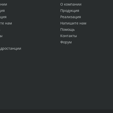
ании
О компании
ция
Продукция
ация
Реализация
те нам
Напишите нам
ь
Помощь
ты
Контакты
Форум
идростанции