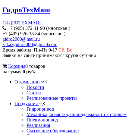
ГидроТехМаш
ГИДРОТЕХМАШ
+7 (965) 372-11-90 (многокан.)
+7 (495) 926-38-84 (многокан.)
gidro2000@mail.ru
zakazgidro2000@gmail.com
Время работы: Пн-Пт 9-17
Сб
,
Вс
Заявки на сайте принимаются круглосуточно
Корзина
0 товаров
на сумму
0 руб.
О компании
Новости
Статьи
Реализованные проекты
Продукция
Гидропривод
Механика, оснастка, принадлежности к станкам
Пневмопривод
Реализация
Смазочное оборудование