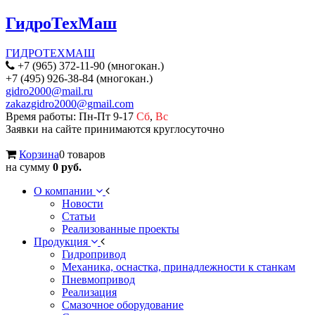
ГидроТехМаш
ГИДРОТЕХМАШ
+7 (965) 372-11-90 (многокан.)
+7 (495) 926-38-84 (многокан.)
gidro2000@mail.ru
zakazgidro2000@gmail.com
Время работы: Пн-Пт 9-17
Сб
,
Вс
Заявки на сайте принимаются круглосуточно
Корзина
0 товаров
на сумму
0 руб.
О компании
Новости
Статьи
Реализованные проекты
Продукция
Гидропривод
Механика, оснастка, принадлежности к станкам
Пневмопривод
Реализация
Смазочное оборудование