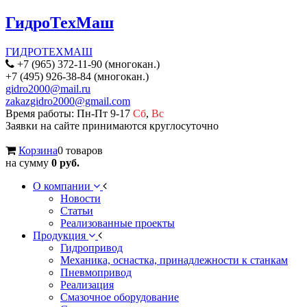
ГидроТехМаш
ГИДРОТЕХМАШ
+7 (965) 372-11-90 (многокан.)
+7 (495) 926-38-84 (многокан.)
gidro2000@mail.ru
zakazgidro2000@gmail.com
Время работы: Пн-Пт 9-17
Сб
,
Вс
Заявки на сайте принимаются круглосуточно
Корзина
0 товаров
на сумму
0 руб.
О компании
Новости
Статьи
Реализованные проекты
Продукция
Гидропривод
Механика, оснастка, принадлежности к станкам
Пневмопривод
Реализация
Смазочное оборудование