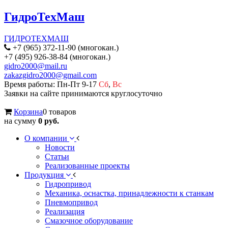
ГидроТехМаш
ГИДРОТЕХМАШ
+7 (965) 372-11-90 (многокан.)
+7 (495) 926-38-84 (многокан.)
gidro2000@mail.ru
zakazgidro2000@gmail.com
Время работы: Пн-Пт 9-17
Сб
,
Вс
Заявки на сайте принимаются круглосуточно
Корзина
0 товаров
на сумму
0 руб.
О компании
Новости
Статьи
Реализованные проекты
Продукция
Гидропривод
Механика, оснастка, принадлежности к станкам
Пневмопривод
Реализация
Смазочное оборудование