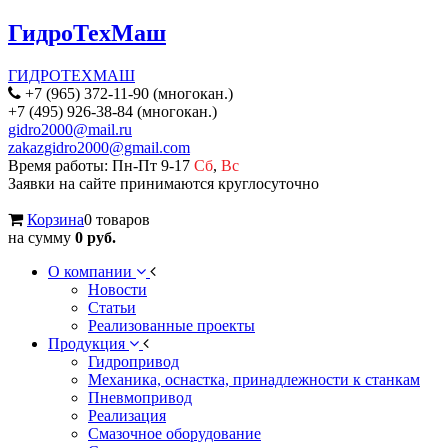
ГидроТехМаш
ГИДРОТЕХМАШ
+7 (965) 372-11-90 (многокан.)
+7 (495) 926-38-84 (многокан.)
gidro2000@mail.ru
zakazgidro2000@gmail.com
Время работы: Пн-Пт 9-17
Сб
,
Вс
Заявки на сайте принимаются круглосуточно
Корзина
0 товаров
на сумму
0 руб.
О компании
Новости
Статьи
Реализованные проекты
Продукция
Гидропривод
Механика, оснастка, принадлежности к станкам
Пневмопривод
Реализация
Смазочное оборудование