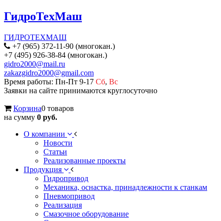
ГидроТехМаш
ГИДРОТЕХМАШ
+7 (965) 372-11-90 (многокан.)
+7 (495) 926-38-84 (многокан.)
gidro2000@mail.ru
zakazgidro2000@gmail.com
Время работы: Пн-Пт 9-17
Сб
,
Вс
Заявки на сайте принимаются круглосуточно
Корзина
0 товаров
на сумму
0 руб.
О компании
Новости
Статьи
Реализованные проекты
Продукция
Гидропривод
Механика, оснастка, принадлежности к станкам
Пневмопривод
Реализация
Смазочное оборудование