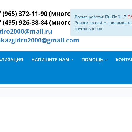
 (965) 372-11-90 (многокан.)
Время работы: Пн-Пт 9-17
С
7 (495) 926-38-84 (многокан.)
Заявки на сайте принимаютс
круглосуточно
idro2000@mail.ru
akazgidro2000@gmail.com
АЛИЗАЦИЯ
НАПИШИТЕ НАМ
ПОМОЩЬ
КОНТА