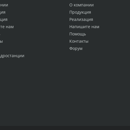
ании
О компании
ция
Продукция
ация
Реализация
те нам
Напишите нам
ь
Помощь
ты
Контакты
Форум
идростанции