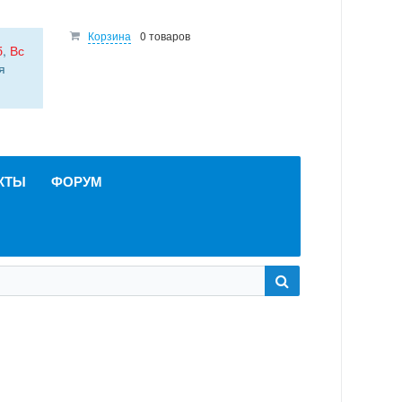
Корзина
0 товаров
б
,
Вс
я
КТЫ
ФОРУМ