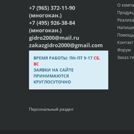
О комп
+7 (965) 372-11-90
Продук
(многокан.)
Реализ
+7 (495) 926-38-84
Напиши
(многокан.)
Помощ
gidro2000@mail.ru
Контак
zakazgidro2000@gmail.com
Форум
Заказ г
ВРЕМЯ РАБОТЫ: ПН-ПТ 9-17
СБ
,
ВС
ЗАЯВКИ НА САЙТЕ
ПРИНИМАЮТСЯ
КРУГЛОСУТОЧНО
Персональный раздел