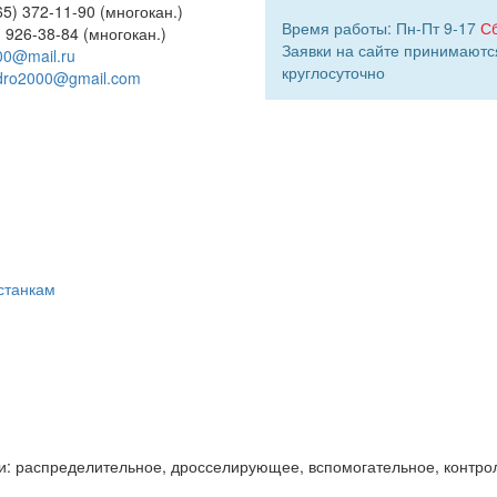
5) 372-11-90 (многокан.)
Время работы: Пн-Пт 9-17
С
) 926-38-84 (многокан.)
Заявки на сайте принимаютс
00@mail.ru
круглосуточно
dro2000@gmail.com
станкам
и: распределительное, дросселирующее, вспомогательное, контро