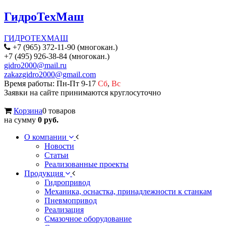
ГидроТехМаш
ГИДРОТЕХМАШ
+7 (965) 372-11-90 (многокан.)
+7 (495) 926-38-84 (многокан.)
gidro2000@mail.ru
zakazgidro2000@gmail.com
Время работы: Пн-Пт 9-17
Сб
,
Вс
Заявки на сайте принимаются круглосуточно
Корзина
0 товаров
на сумму
0 руб.
О компании
Новости
Статьи
Реализованные проекты
Продукция
Гидропривод
Механика, оснастка, принадлежности к станкам
Пневмопривод
Реализация
Смазочное оборудование