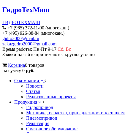
ГидроТехМаш
ГИДРОТЕХМАШ
+7 (965) 372-11-90 (многокан.)
+7 (495) 926-38-84 (многокан.)
gidro2000@mail.ru
zakazgidro2000@gmail.com
Время работы: Пн-Пт 9-17
Сб
,
Вс
Заявки на сайте принимаются круглосуточно
Корзина
0 товаров
на сумму
0 руб.
О компании
Новости
Статьи
Реализованные проекты
Продукция
Гидропривод
Механика, оснастка, принадлежности к станкам
Пневмопривод
Реализация
Смазочное оборудование