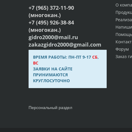
О комп
+7 (965) 372-11-90
Продук
(многокан.)
Реализ
+7 (495) 926-38-84
Напиши
(многокан.)
Помощ
gidro2000@mail.ru
Контак
zakazgidro2000@gmail.com
Форум
Заказ г
ВРЕМЯ РАБОТЫ: ПН-ПТ 9-17
СБ
,
ВС
ЗАЯВКИ НА САЙТЕ
ПРИНИМАЮТСЯ
КРУГЛОСУТОЧНО
Персональный раздел