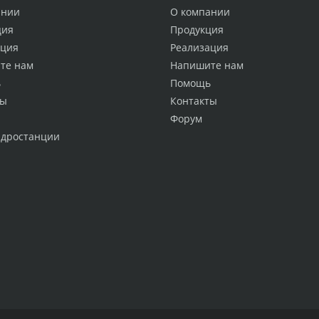
ании
О компании
ция
Продукция
ация
Реализация
те нам
Напишите нам
ь
Помощь
ты
Контакты
Форум
идростанции