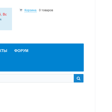
Корзина
0 товаров
б
,
Вс
я
КТЫ
ФОРУМ