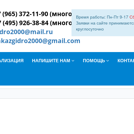
 (965) 372-11-90 (многокан.)
Время работы: Пн-Пт 9-17
С
7 (495) 926-38-84 (многокан.)
Заявки на сайте принимаютс
круглосуточно
idro2000@mail.ru
akazgidro2000@gmail.com
АЛИЗАЦИЯ
НАПИШИТЕ НАМ
ПОМОЩЬ
КОНТА