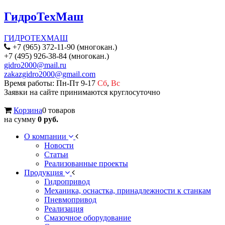
ГидроТехМаш
ГИДРОТЕХМАШ
+7 (965) 372-11-90 (многокан.)
+7 (495) 926-38-84 (многокан.)
gidro2000@mail.ru
zakazgidro2000@gmail.com
Время работы: Пн-Пт 9-17
Сб
,
Вс
Заявки на сайте принимаются круглосуточно
Корзина
0 товаров
на сумму
0 руб.
О компании
Новости
Статьи
Реализованные проекты
Продукция
Гидропривод
Механика, оснастка, принадлежности к станкам
Пневмопривод
Реализация
Смазочное оборудование