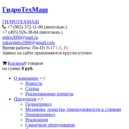
ГидроТехМаш
ГИДРОТЕХМАШ
+7 (965) 372-11-90 (многокан.)
+7 (495) 926-38-84 (многокан.)
gidro2000@mail.ru
zakazgidro2000@gmail.com
Время работы: Пн-Пт 9-17
Сб
,
Вс
Заявки на сайте принимаются круглосуточно
Корзина
0 товаров
на сумму
0 руб.
О компании
Новости
Статьи
Реализованные проекты
Продукция
Гидропривод
Механика, оснастка, принадлежности к станкам
Пневмопривод
Реализация
Смазочное оборудование