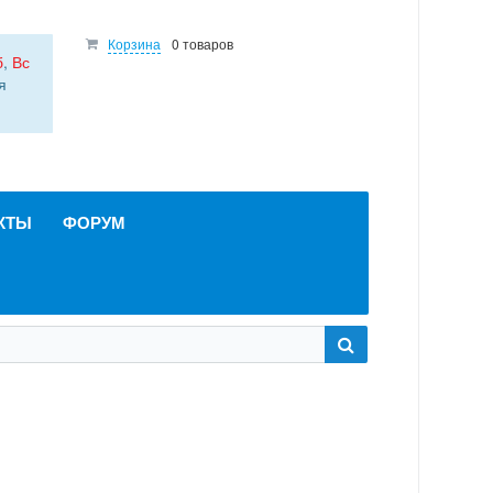
Корзина
0 товаров
б
,
Вс
я
КТЫ
ФОРУМ