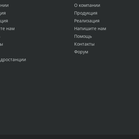
ании
О компании
ция
Продукция
ация
Реализация
те нам
Напишите нам
ь
Помощь
ты
Контакты
Форум
идростанции