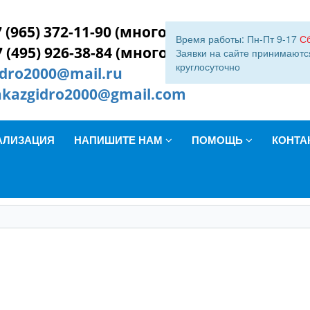
 (965) 372-11-90 (многокан.)
Время работы: Пн-Пт 9-17
С
7 (495) 926-38-84 (многокан.)
Заявки на сайте принимаютс
круглосуточно
idro2000@mail.ru
akazgidro2000@gmail.com
АЛИЗАЦИЯ
НАПИШИТЕ НАМ
ПОМОЩЬ
КОНТА