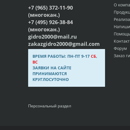
О комп
+7 (965) 372-11-90
Продук
(многокан.)
Реализ
+7 (495) 926-38-84
Напиши
(многокан.)
Помощ
gidro2000@mail.ru
Контак
zakazgidro2000@gmail.com
Форум
Заказ г
ВРЕМЯ РАБОТЫ: ПН-ПТ 9-17
СБ
,
ВС
ЗАЯВКИ НА САЙТЕ
ПРИНИМАЮТСЯ
КРУГЛОСУТОЧНО
Персональный раздел