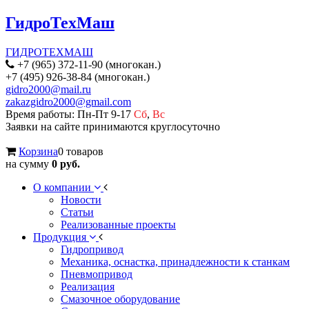
ГидроТехМаш
ГИДРОТЕХМАШ
+7 (965) 372-11-90 (многокан.)
+7 (495) 926-38-84 (многокан.)
gidro2000@mail.ru
zakazgidro2000@gmail.com
Время работы: Пн-Пт 9-17
Сб
,
Вс
Заявки на сайте принимаются круглосуточно
Корзина
0 товаров
на сумму
0 руб.
О компании
Новости
Статьи
Реализованные проекты
Продукция
Гидропривод
Механика, оснастка, принадлежности к станкам
Пневмопривод
Реализация
Смазочное оборудование