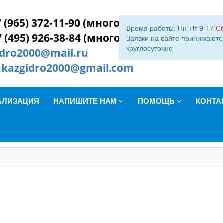
 (965) 372-11-90 (многокан.)
Время работы: Пн-Пт 9-17
С
7 (495) 926-38-84 (многокан.)
Заявки на сайте принимаютс
круглосуточно
idro2000@mail.ru
akazgidro2000@gmail.com
АЛИЗАЦИЯ
НАПИШИТЕ НАМ
ПОМОЩЬ
КОНТА