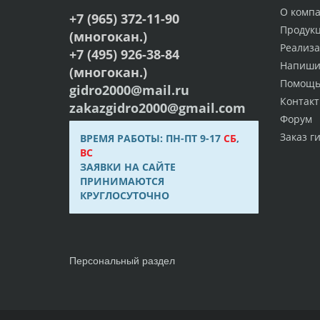
О комп
+7 (965) 372-11-90
Продук
(многокан.)
Реализ
+7 (495) 926-38-84
Напиши
(многокан.)
Помощ
gidro2000@mail.ru
Контак
zakazgidro2000@gmail.com
Форум
Заказ г
ВРЕМЯ РАБОТЫ: ПН-ПТ 9-17
СБ
,
ВС
ЗАЯВКИ НА САЙТЕ
ПРИНИМАЮТСЯ
КРУГЛОСУТОЧНО
Персональный раздел