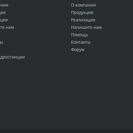
ании
О компании
ция
Продукция
ация
Реализация
те нам
Напишите нам
ь
Помощь
ты
Контакты
Форум
идростанции