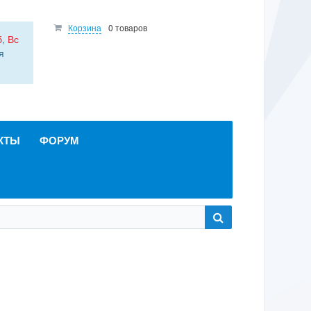
Корзина
0 товаров
б
,
Вс
я
КТЫ
ФОРУМ