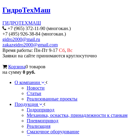
ГидроТехМаш
ГИДРОТЕХМАШ
+7 (965) 372-11-90 (многокан.)
+7 (495) 926-38-84 (многокан.)
gidro2000@mail.ru
zakazgidro2000@gmail.com
Время работы: Пн-Пт 9-17
Сб
,
Вс
Заявки на сайте принимаются круглосуточно
Корзина
0 товаров
на сумму
0 руб.
О компании
Новости
Статьи
Реализованные проекты
Продукция
Гидропривод
Механика, оснастка, принадлежности к станкам
Пневмопривод
Реализация
Смазочное оборудование