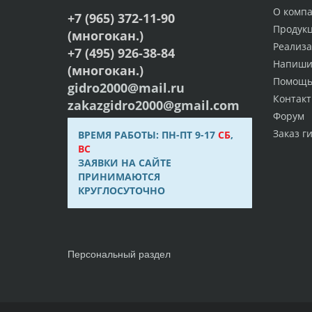
О комп
+7 (965) 372-11-90
Продук
(многокан.)
Реализ
+7 (495) 926-38-84
Напиши
(многокан.)
Помощ
gidro2000@mail.ru
Контак
zakazgidro2000@gmail.com
Форум
Заказ г
ВРЕМЯ РАБОТЫ: ПН-ПТ 9-17
СБ
,
ВС
ЗАЯВКИ НА САЙТЕ
ПРИНИМАЮТСЯ
КРУГЛОСУТОЧНО
Персональный раздел