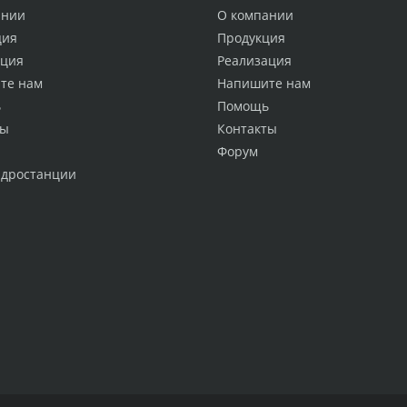
ании
О компании
ция
Продукция
ация
Реализация
те нам
Напишите нам
ь
Помощь
ты
Контакты
Форум
идростанции