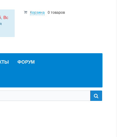
Корзина
0 товаров
б
,
Вс
я
КТЫ
ФОРУМ