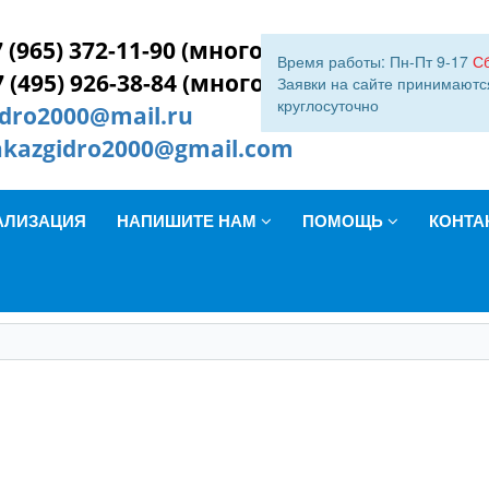
 (965) 372-11-90 (многокан.)
Время работы: Пн-Пт 9-17
С
7 (495) 926-38-84 (многокан.)
Заявки на сайте принимаютс
круглосуточно
idro2000@mail.ru
akazgidro2000@gmail.com
АЛИЗАЦИЯ
НАПИШИТЕ НАМ
ПОМОЩЬ
КОНТА