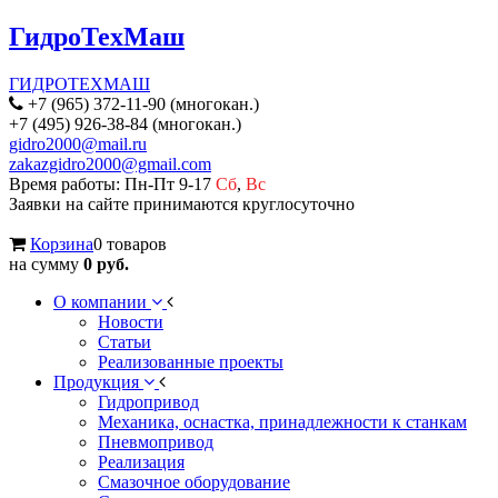
ГидроТехМаш
ГИДРОТЕХМАШ
+7 (965) 372-11-90 (многокан.)
+7 (495) 926-38-84 (многокан.)
gidro2000@mail.ru
zakazgidro2000@gmail.com
Время работы: Пн-Пт 9-17
Сб
,
Вс
Заявки на сайте принимаются круглосуточно
Корзина
0 товаров
на сумму
0 руб.
О компании
Новости
Статьи
Реализованные проекты
Продукция
Гидропривод
Механика, оснастка, принадлежности к станкам
Пневмопривод
Реализация
Смазочное оборудование