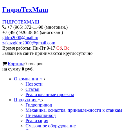
ГидроТехМаш
ГИДРОТЕХМАШ
+7 (965) 372-11-90 (многокан.)
+7 (495) 926-38-84 (многокан.)
gidro2000@mail.ru
zakazgidro2000@gmail.com
Время работы: Пн-Пт 9-17
Сб
,
Вс
Заявки на сайте принимаются круглосуточно
Корзина
0 товаров
на сумму
0 руб.
О компании
Новости
Статьи
Реализованные проекты
Продукция
Гидропривод
Механика, оснастка, принадлежности к станкам
Пневмопривод
Реализация
Смазочное оборудование