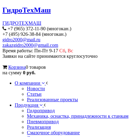
ГидроТехМаш
ГИДРОТЕХМАШ
+7 (965) 372-11-90 (многокан.)
+7 (495) 926-38-84 (многокан.)
gidro2000@mail.ru
zakazgidro2000@gmail.com
Время работы: Пн-Пт 9-17
Сб
,
Вс
Заявки на сайте принимаются круглосуточно
Корзина
0 товаров
на сумму
0 руб.
О компании
Новости
Статьи
Реализованные проекты
Продукция
Гидропривод
Механика, оснастка, принадлежности к станкам
Пневмопривод
Реализация
Смазочное оборудование