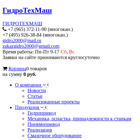
ГидроТехМаш
ГИДРОТЕХМАШ
+7 (965) 372-11-90 (многокан.)
+7 (495) 926-38-84 (многокан.)
gidro2000@mail.ru
zakazgidro2000@gmail.com
Время работы: Пн-Пт 9-17
Сб
,
Вс
Заявки на сайте принимаются круглосуточно
Корзина
0 товаров
на сумму
0 руб.
О компании
Новости
Статьи
Реализованные проекты
Продукция
Гидропривод
Механика, оснастка, принадлежности к станкам
Пневмопривод
Реализация
Смазочное оборудование