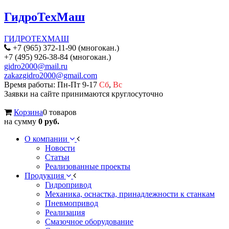
ГидроТехМаш
ГИДРОТЕХМАШ
+7 (965) 372-11-90 (многокан.)
+7 (495) 926-38-84 (многокан.)
gidro2000@mail.ru
zakazgidro2000@gmail.com
Время работы: Пн-Пт 9-17
Сб
,
Вс
Заявки на сайте принимаются круглосуточно
Корзина
0 товаров
на сумму
0 руб.
О компании
Новости
Статьи
Реализованные проекты
Продукция
Гидропривод
Механика, оснастка, принадлежности к станкам
Пневмопривод
Реализация
Смазочное оборудование