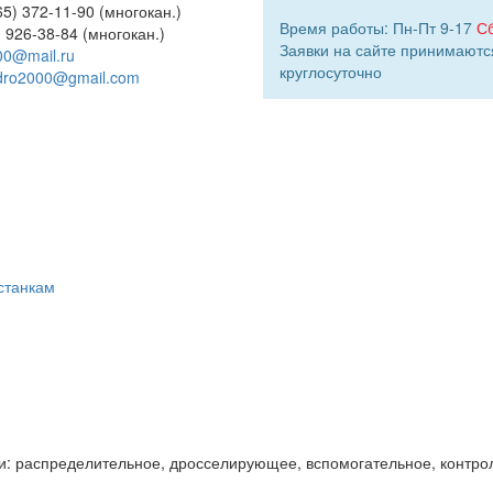
5) 372-11-90 (многокан.)
Время работы: Пн-Пт 9-17
С
) 926-38-84 (многокан.)
Заявки на сайте принимаютс
00@mail.ru
круглосуточно
dro2000@gmail.com
станкам
и: распределительное, дросселирующее, вспомогательное, контро